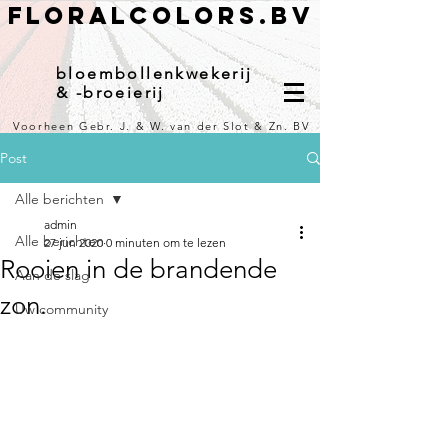
Floralcolors.bv
bloembollenkwekerij
& -broeierij
Voorheen Gebr. J. & W. van der Slot & Zn. BV
Post
Alle berichten
admin
Alle berichten
27 jun 2020
0 minuten om te lezen
Rooien in de brandende
Aan de slag
zon.
Uw community