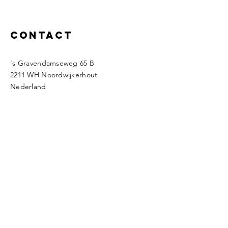
de tulpen.
Contact
's Gravendamseweg 65 B
2211 WH Noordwijkerhout
Nederland
Tel John:
06-22662026
Tel René :
06-53935947
info@floralcolors.nl
KVK:
280.17905