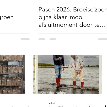
e
Pasen 2026. Broeiseizoe
groen
bijna klaar, mooi
afsluitmoment door te
genieten van een oer
Oekraïens Paasontbijt
met ons hele
productieteam.
admin