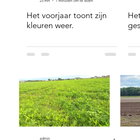
23 mrt
1 minuten om te lezen
Het voorjaar toont zijn
Het
kleuren weer.
ges
admin