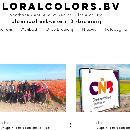
Floralcolors.bv
Voorheen Gebr. J. & W. van der Slot & Zn. BV
bloembollenkwekerij & -broeierij
er ons
Aanbod
Onze Broeierij
Nieuws
Fotopagina
admin
admin
28 apr
1 minuten om te lezen
19 apr
1 minuten om