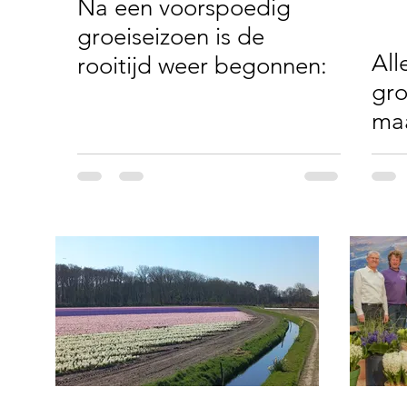
Na een voorspoedig
groeiseizoen is de
All
rooitijd weer begonnen:
gro
maa