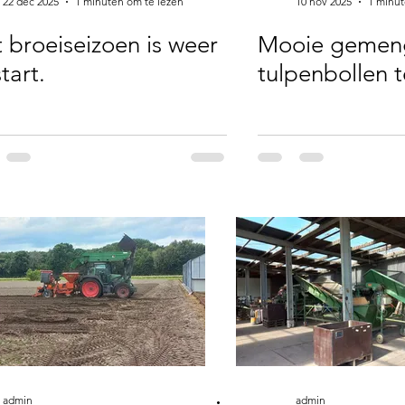
22 dec 2025
1 minuten om te lezen
10 nov 2025
1 minut
 broeiseizoen is weer
Mooie gemen
tart.
tulpenbollen 
admin
admin