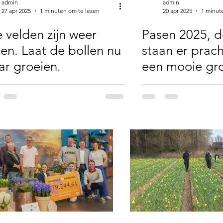
admin
admin
27 apr 2025
1 minuten om te lezen
20 apr 2025
1 minut
e velden zijn weer
Pasen 2025, d
en. Laat de bollen nu
staan er prach
r groeien.
een mooie gro
het tulpenveld