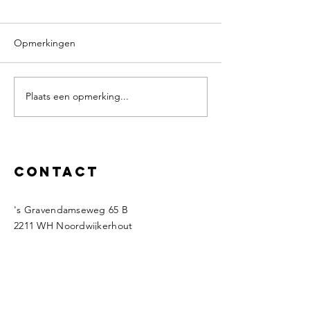
Opmerkingen
Plaats een opmerking...
Het laatste selectiewerk
We gaan onze
klaar voor het koppen van
tulpenkraam groe
de tulpen.
Contact
's Gravendamseweg 65 B
2211 WH Noordwijkerhout
Nederland
Tel John:
06-22662026
Tel René :
06-53935947