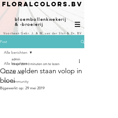
Floralcolors.bv
bloembollenkwekerij
& -broeierij
Voorheen Gebr. J. & W. van der Slot & Zn. BV
Post
Alle berichten
admin
Alle berichten
15 apr 2019
0 minuten om te lezen
Onze velden staan volop in
Aan de slag
bloei
Uw community
Bijgewerkt op:
29 mei 2019