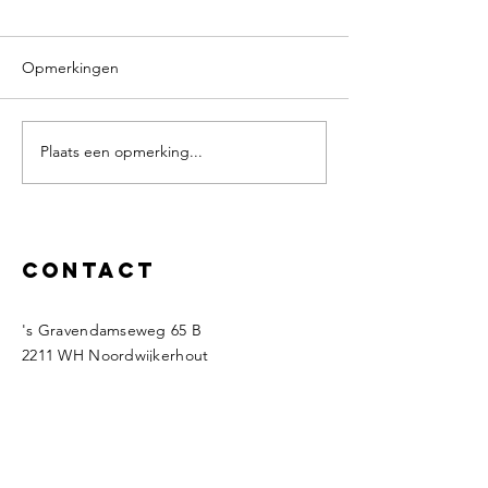
Opmerkingen
Plaats een opmerking...
Het laatste selectiewerk
We gaan onze
klaar voor het koppen van
tulpenkraam groe
de tulpen.
Contact
's Gravendamseweg 65 B
2211 WH Noordwijkerhout
Nederland
Tel John:
06-22662026
Tel René :
06-53935947