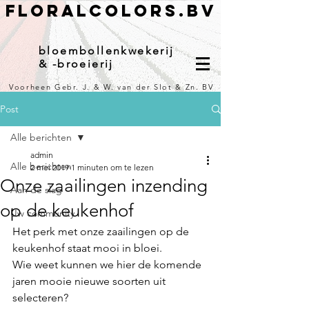
Floralcolors.bv
bloembollenkwekerij
& -broeierij
Voorheen Gebr. J. & W. van der Slot & Zn. BV
Post
Alle berichten
admin
Alle berichten
2 mei 2019
1 minuten om te lezen
Onze zaailingen inzending
Aan de slag
op de keukenhof
Uw community
Het perk met onze zaailingen op de 
keukenhof staat mooi in bloei. 
Wie weet kunnen we hier de komende 
jaren mooie nieuwe soorten uit 
selecteren?